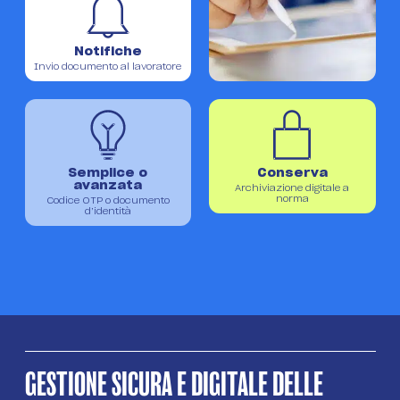
Notifiche
DOWNLOAD APP
ACCEDI
Invio documento al lavoratore
PROVALO GRATIS
Semplice o
Conserva
avanzata
Archiviazione digitale a
norma
Codice OTP o documento
d’identità
GESTIONE SICURA E DIGITALE DELLE