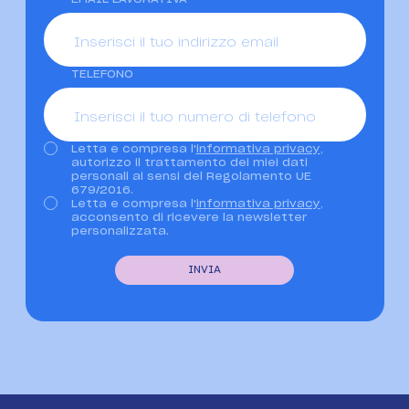
TELEFONO
Letta e compresa l'
informativa privacy
,
Privacy
autorizzo il trattamento dei miei dati
personali ai sensi del Regolamento UE
679/2016.
Letta e compresa l'
informativa privacy
,
Newsletter
acconsento di ricevere la newsletter
personalizzata.