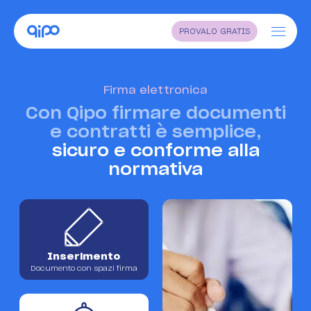
PROVALO GRATIS
Home
Firma elettronica
Funzionalità
Con Qipo firmare documenti
Settori
e contratti è semplice,
sicuro e conforme alla
Perché Qipo
normativa
Blog
Diventa rivenditore
Supporto
Inserimento
Documento con spazi firma
Faq
Contatti