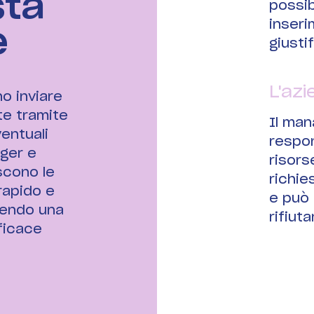
sta
possibi
inseri
e
giusti
L'azi
no inviare
te tramite
Il man
entuali
respon
ager e
risors
scono le
richie
rapido e
e può
rendo una
rifiut
ficace