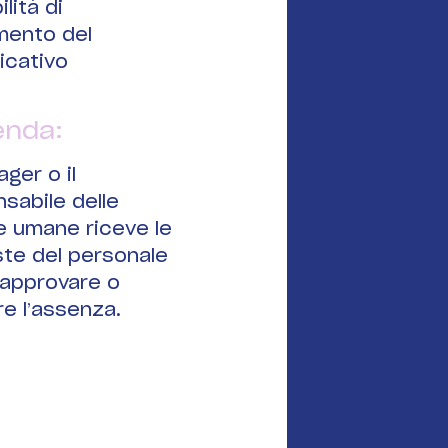
lità di
mento del
ficativo
enda:
ager o il
sabile delle
e umane riceve le
ste del personale
 approvare o
are l’assenza.