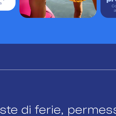
a
C
ste di ferie, permes