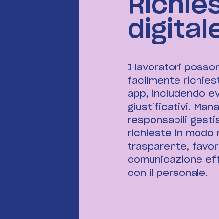
Richie
digital
I lavoratori posso
facilmente richies
app, includendo ev
giustificativi. Man
responsabili gesti
richieste in modo 
trasparente, favo
comunicazione ef
con il personale.