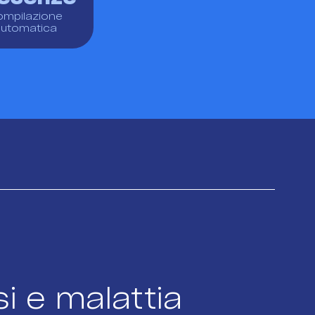
ompilazione
automatica
si e malattia