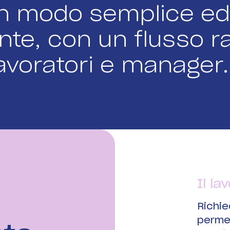
n modo semplice ed e
nte, con un flusso r
avoratori e manager.
Il la
Richie
permes