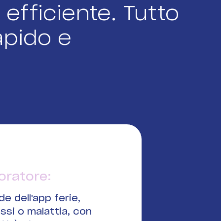
fficiente. Tutto
apido e
voratore:
de dell'app ferie,
si o malattia, con