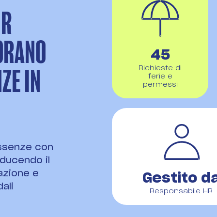
HR
ORANO
45
Richieste di
ZE IN
ferie e
permessi
assenze con
iducendo il
azione e
Gestito d
ali
Responsabile HR