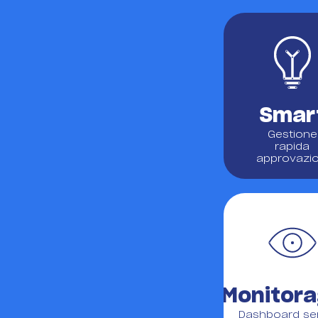
Agenzie del lavoro
Digitalizza la gestione del person
Manifattura
Smar
Gestisci attrezzature e competen
Gestione
sicuri i processi.
rapida
approvazio
Monitora
Dashboard s