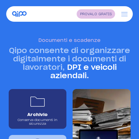
PROVALO GRATIS
Home
Documenti e scadenze
Funzionalità
Qipo consente di organizzare
Settori
digitalmente i documenti di
lavoratori,
DPI e veicoli
Perché Qipo
aziendali.
Blog
Diventa rivenditore
Supporto
Archivio
Conserva documenti in
sicurezza
Faq
Contatti