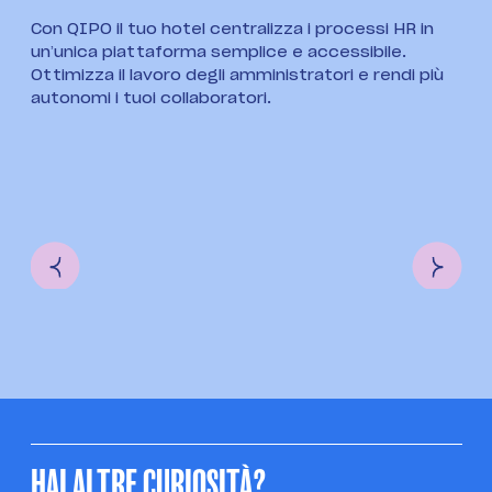
Con QIPO il tuo hotel centralizza i processi HR in
Qip
un’unica piattaforma semplice e accessibile.
rid
Ottimizza il lavoro degli amministratori e rendi più
l’o
autonomi i tuoi collaboratori.
gar
paz
HAI ALTRE CURIOSITÀ?