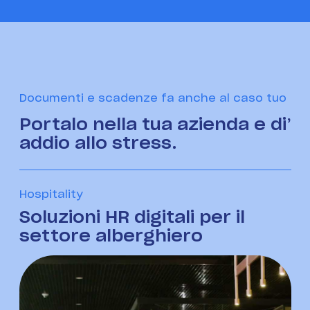
Documenti e scadenze fa anche al caso tuo
Portalo nella tua azienda e di’
addio allo stress.
Hospitality
San
Soluzioni HR digitali per il
So
settore alberghiero
se