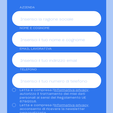
AZIENDA
NOME E COGNOME
EMAIL LAVORATIVA
TELEFONO
Letta e compresa l'
informativa privacy
,
Privacy
autorizzo il trattamento dei miei dati
personali ai sensi del Regolamento UE
679/2016.
Letta e compresa l'
informativa privacy
,
Newsletter
acconsento di ricevere la newsletter
personalizzata.