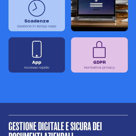
DOWNLOAD APP
ACCEDI
Scadenze
Gestione in tempo reale
PROVALO GRATIS
App
GDPR
Accesso rapido
Normativa privacy
GESTIONE DIGITALE E SICURA DEI