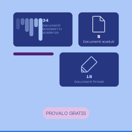
34
Documenti
lavoratori in
scadenza
5
Documenti scaduti
61%
18
Documenti firmati
PROVALO GRATIS