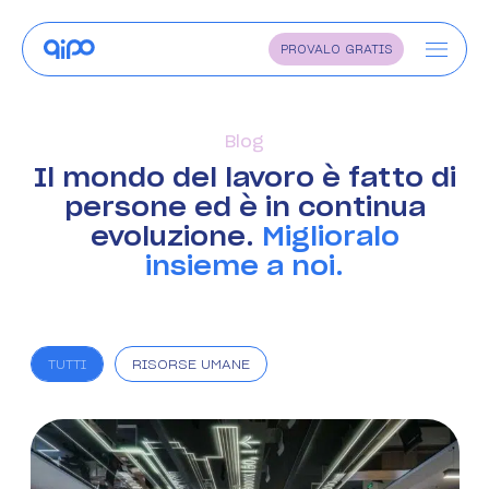
PROVALO GRATIS
Home
Blog
Funzionalità
Il mondo del lavoro è fatto di
Settori
persone ed è in continua
evoluzione.
Miglioralo
Perché Qipo
insieme a noi.
Blog
Diventa rivenditore
TUTTI
RISORSE UMANE
Supporto
Faq
Contatti