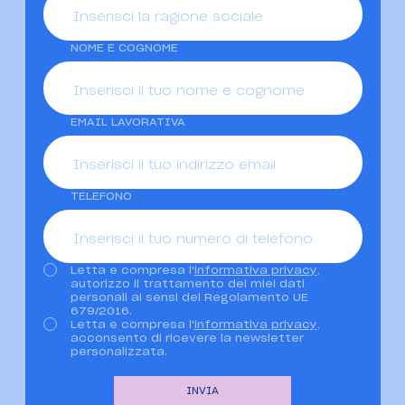
NOME E COGNOME
EMAIL LAVORATIVA
TELEFONO
Letta e compresa l'
informativa privacy
,
Privacy
autorizzo il trattamento dei miei dati
personali ai sensi del Regolamento UE
679/2016.
Letta e compresa l'
informativa privacy
,
Newsletter
acconsento di ricevere la newsletter
personalizzata.