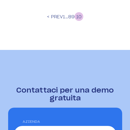
< PREV
1
…
8
9
10
Contattaci per una demo
gratuita
AZIENDA